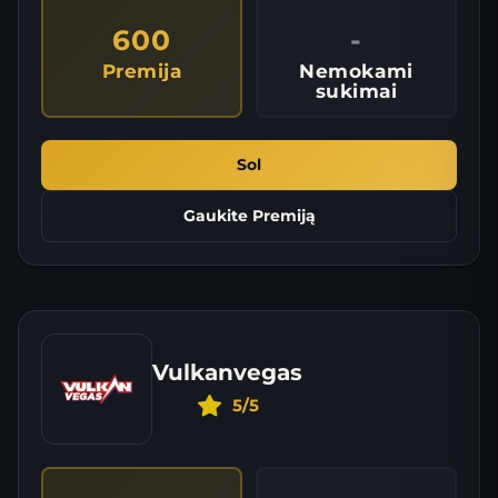
600
-
Premija
Nemokami
sukimai
Sol
Gaukite Premiją
vulkanvegas
5/5