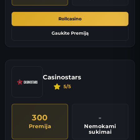
Rollcasino
Gaukite Premiją
casinostars
5/5
300
-
Premija
Nemokami
sukimai