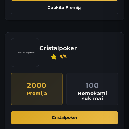
Gaukite Premiją
cristalpoker
5/5
2000
100
Premija
Nemokami
sukimai
Cristalpoker