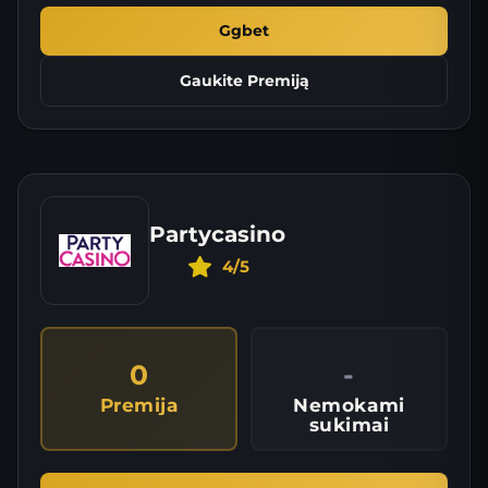
Ggbet
Gaukite Premiją
partycasino
4/5
0
-
Premija
Nemokami
sukimai