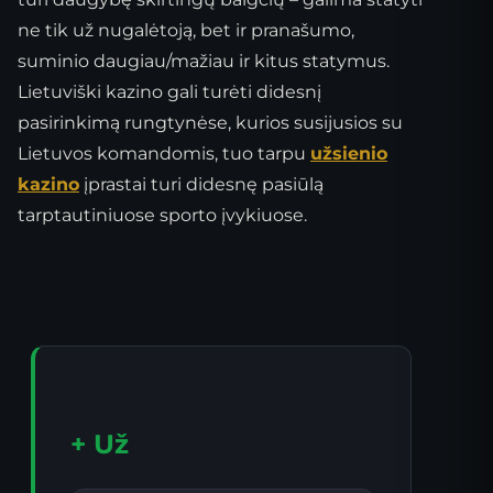
ne tik už nugalėtoją, bet ir pranašumo,
suminio daugiau/mažiau ir kitus statymus.
Lietuviški kazino gali turėti didesnį
pasirinkimą rungtynėse, kurios susijusios su
Lietuvos komandomis, tuo tarpu
užsienio
kazino
įprastai turi didesnę pasiūlą
tarptautiniuose sporto įvykiuose.
+ Už