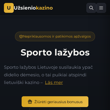
U
Užsienio
kazino
Paieška
Nepriklausomos ir patikimos apžvalgos
Sporto lažybos
Sporto lažybos Lietuvoje susilaukia ypač
didelio dėmesio, o tai puikiai atspindi
lietuviški kazino –
Läs mer
Žiūrėti geriausius bonusus