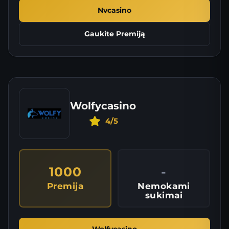
Nvcasino
Gaukite Premiją
wolfycasino
4/5
1000
-
Premija
Nemokami
sukimai