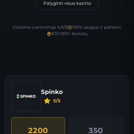
Palyginti visus kazino
Vidutinis įvertinimas 4,9/5
100% saugūs ir patikimi
€10 000+ bonusų
spinko
5/5
2200
350