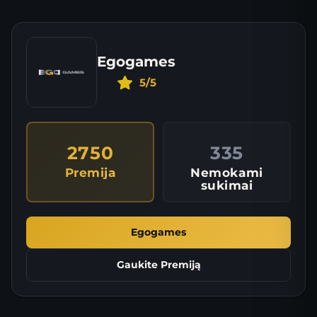
egogames
5/5
2750
335
Premija
Nemokami
sukimai
Egogames
Gaukite Premiją