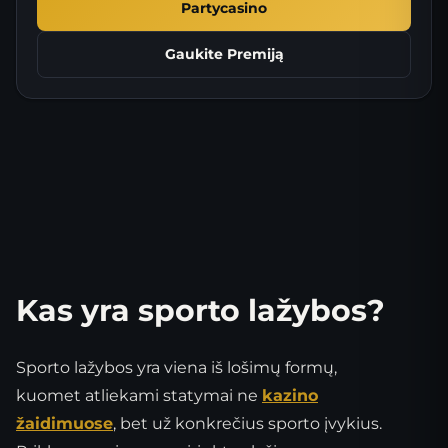
Partycasino
Gaukite Premiją
Kas yra sporto lažybos?
Sporto lažybos yra viena iš lošimų formų,
kuomet atliekami statymai ne
kazino
žaidimuose
, bet už konkrečius sporto įvykius.