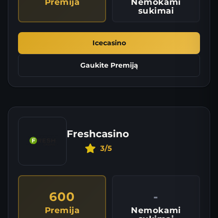
Premija
Nemokami
sukimai
Icecasino
Gaukite Premiją
freshcasino
3/5
600
-
Premija
Nemokami