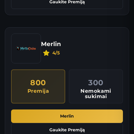
Gaukite Premiją
merlin
4/5
800
300
Premija
Nemokami
sukimai
Merlin
Gaukite Premiją