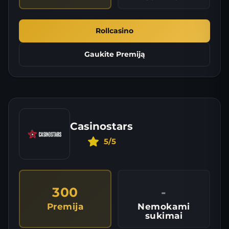
Rollcasino
Gaukite Premiją
casinostars
5/5
300
-
Premija
Nemokami
sukimai