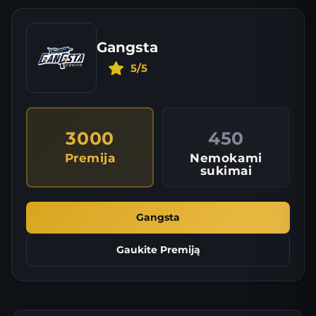
gangsta
5/5
3000
450
Premija
Nemokami
sukimai
Gangsta
Gaukite Premiją