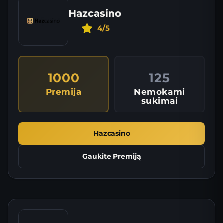
hazcasino
4/5
1000
125
Premija
Nemokami
sukimai
Hazcasino
Gaukite Premiją