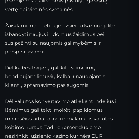
premijomis, galinčiomis pasiūlyti geresnę
vertę nei vietinės svetainės.
Žaisdami internetinėje užsienio kazino galite
išbandyti naujus ir įdomius žaidimus bei
susipažinti su naujomis galimybėmis ir
perspektyvomis.
Dėl kalbos barjerų gali kilti sunkumų
bendraujant lietuvių kalba ir naudojantis
klientų aptarnavimo paslaugomis.
Dėl valiutos konvertavimo atliekant indėlius ir
išėmimus gali tekti mokėti papildomus
mokesčius arba taikyti nepalankius valiutos
keitimo kursus. Tad, rekomenduojame
nesirinkiti užsienio kazino kur nėra EUR