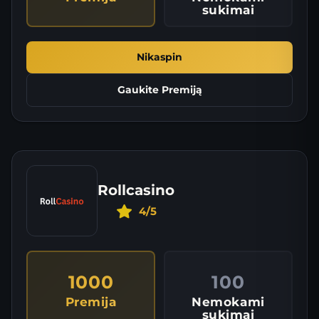
sukimai
Nikaspin
Gaukite Premiją
rollcasino
4/5
1000
100
Premija
Nemokami
sukimai