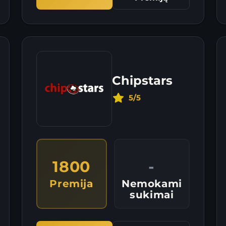
chipstars
5/5
1800
-
Premija
Nemokami
sukimai