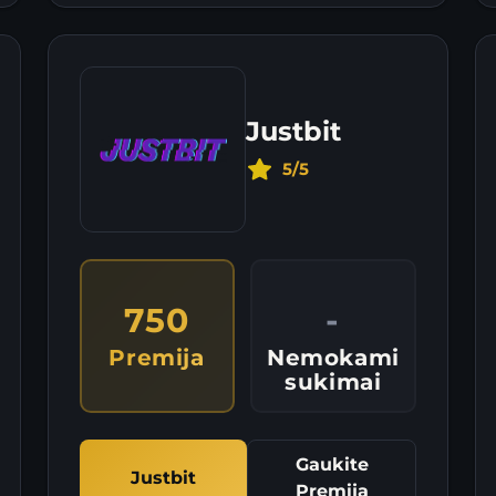
justbit
5/5
750
-
Premija
Nemokami
sukimai
Gaukite
Justbit
Premiją