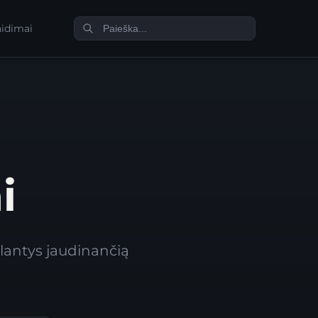
aidimai
i
ūlantys jaudinančią