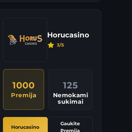
horucasino
3/5
1000
125
Premija
Nemokami
sukimai
Gaukite
Horucasino
Premiją