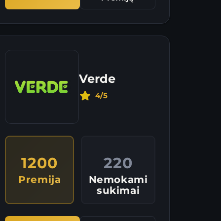
verde
4/5
1200
220
Premija
Nemokami
sukimai