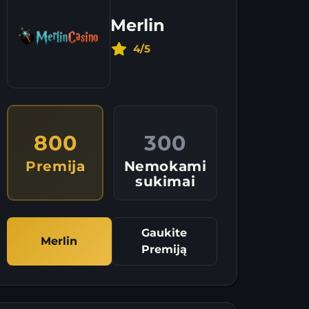
merlin
4/5
800
300
Premija
Nemokami
sukimai
Gaukite
Merlin
Premiją