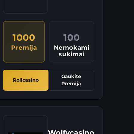
1000
100
Premija
Nemokami
sukimai
Gaukite
Rollcasino
Premiją
wolfycasino