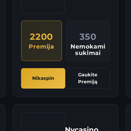
2200
350
Premija
Nemokami
sukimai
Gaukite
Nikaspin
Premiją
nvcasino