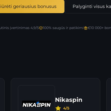
iūrėti geriausius bonusus
Palyginti visus k
utinis įvertinimas 4,9/5
100% saugūs ir patikimi
€10 000+ bo
nikaspin
4/5