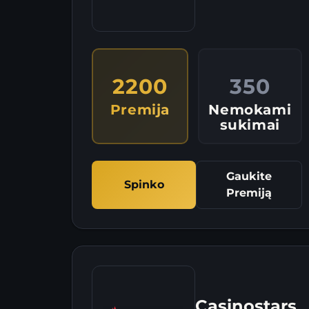
2200
350
Premija
Nemokami
sukimai
Gaukite
Spinko
Premiją
casinostars